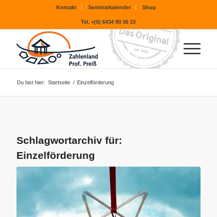
Kontakt
Seminarkalender
Shop
Tel. +(0) 6434 90 36 33
Du bist hier:
Startseite
/
Einzelförderung
Schlagwortarchiv für:
Einzelförderung