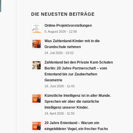
DIE NEUESTEN BEITRÄGE
Online-Projektvorstellungen
5. August 2026 - 12:56
Was Zahlenland-Kinder mit in die
Grundschule nehmen
24. Juli 2026 - 16:52
Zahlenland bei den Private Kant-Schulen
Berlin: 20 Jahre Partnerschaft – vom
Entenland bis zur Zauberhaften
Geometrie
16. Juni 2026 - 11:43
Künstliche Intelligenz ist in aller Munde.
Sprechen wir über die natürliche
Intelligenz unserer Kinder.
24. April 2026 - 11:55
20 Jahre Entenland – Warum ein
eingebildeter Vogel, ein frecher Fuchs