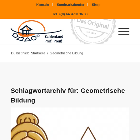
Kontakt
Seminarkalender
Shop
Tel. +(0) 6434 90 36 33
Du bist hier:
Startseite
/
Geometrische Bildung
Schlagwortarchiv für:
Geometrische
Bildung