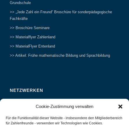
Grundschule
>> „Jede Zahl ein Freund“ Broschüre für sonderpädagogische
Fachkräfte
>> Broschüre Seminare
>> Materialflyer Zahlenland
>> MaterialFlyer Entenland
>> Artikel: Frühe mathematische Bildung und Sprachbildung
NETZWERKEN
Zahlenfreunde Forum
Cookie-Zustimmung verwalten
Weitersagen
Für die Funktionalität dieser Website - insbesondere den Mitgliederbereich
Studieren
für Zahlenfreunde - verwenden wir Technologien wie Cookies.
Fachvorträge und Tagungen