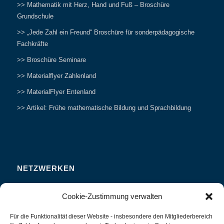
>> Mathematik mit Herz, Hand und Fuß – Broschüre
Grundschule
>> „Jede Zahl ein Freund“ Broschüre für sonderpädagogische
Fachkräfte
>> Broschüre Seminare
>> Materialflyer Zahlenland
>> MaterialFlyer Entenland
>> Artikel: Frühe mathematische Bildung und Sprachbildung
NETZWERKEN
Zahlenfreunde Forum
Cookie-Zustimmung verwalten
Weitersagen
Für die Funktionalität dieser Website - insbesondere den Mitgliederbereich
Studieren