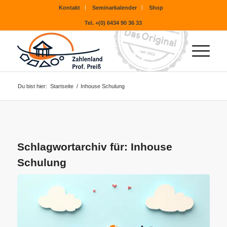
Kontakt
Seminarkalender
Shop
Tel. +(0) 6434 90 36 33
Du bist hier:
Startseite
/
Inhouse Schulung
Schlagwortarchiv für:
Inhouse
Schulung