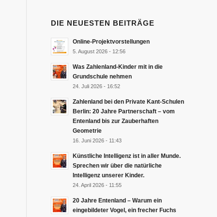
DIE NEUESTEN BEITRÄGE
Online-Projektvorstellungen
5. August 2026 - 12:56
Was Zahlenland-Kinder mit in die
Grundschule nehmen
24. Juli 2026 - 16:52
Zahlenland bei den Private Kant-Schulen
Berlin: 20 Jahre Partnerschaft – vom
Entenland bis zur Zauberhaften
Geometrie
16. Juni 2026 - 11:43
Künstliche Intelligenz ist in aller Munde.
Sprechen wir über die natürliche
Intelligenz unserer Kinder.
24. April 2026 - 11:55
20 Jahre Entenland – Warum ein
eingebildeter Vogel, ein frecher Fuchs