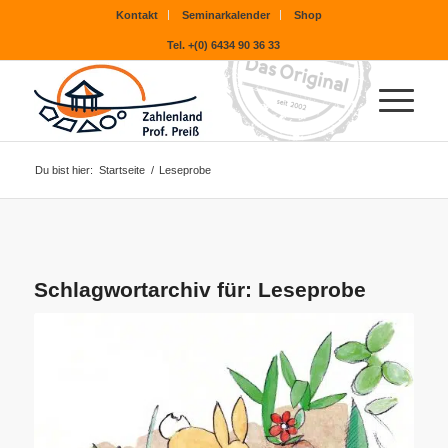
Kontakt
Seminarkalender
Shop
Tel. +(0) 6434 90 36 33
Du bist hier:
Startseite
/
Leseprobe
Schlagwortarchiv für:
Leseprobe