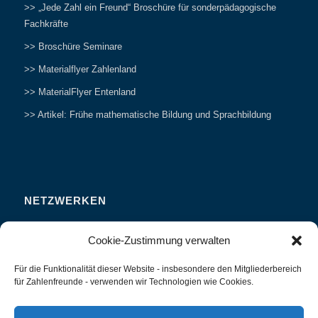
>> „Jede Zahl ein Freund“ Broschüre für sonderpädagogische
Fachkräfte
>> Broschüre Seminare
>> Materialflyer Zahlenland
>> MaterialFlyer Entenland
>> Artikel: Frühe mathematische Bildung und Sprachbildung
NETZWERKEN
Zahlenfreunde Forum
Cookie-Zustimmung verwalten
Weitersagen
Für die Funktionalität dieser Website - insbesondere den Mitgliederbereich
Studieren
für Zahlenfreunde - verwenden wir Technologien wie Cookies.
Fachvorträge und Tagungen
Interviews und Erfahrungsberichte