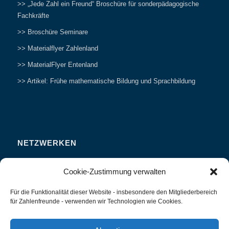
>> „Jede Zahl ein Freund“ Broschüre für sonderpädagogische
Fachkräfte
>> Broschüre Seminare
>> Materialflyer Zahlenland
>> MaterialFlyer Entenland
>> Artikel: Frühe mathematische Bildung und Sprachbildung
NETZWERKEN
Zahlenfreunde Forum
Cookie-Zustimmung verwalten
Weitersagen
Für die Funktionalität dieser Website - insbesondere den Mitgliederbereich
Studieren
für Zahlenfreunde - verwenden wir Technologien wie Cookies.
Fachvorträge und Tagungen
Interviews und Erfahrungsberichte