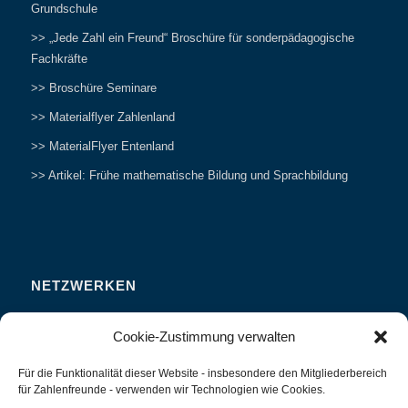
Grundschule
>> „Jede Zahl ein Freund“ Broschüre für sonderpädagogische
Fachkräfte
>> Broschüre Seminare
>> Materialflyer Zahlenland
>> MaterialFlyer Entenland
>> Artikel: Frühe mathematische Bildung und Sprachbildung
NETZWERKEN
Zahlenfreunde Forum
Cookie-Zustimmung verwalten
Weitersagen
Für die Funktionalität dieser Website - insbesondere den Mitgliederbereich
Studieren
für Zahlenfreunde - verwenden wir Technologien wie Cookies.
Fachvorträge und Tagungen