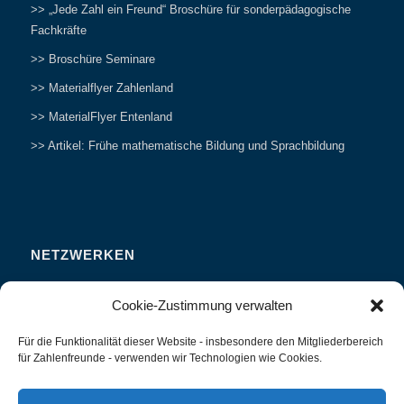
>> „Jede Zahl ein Freund“ Broschüre für sonderpädagogische
Fachkräfte
>> Broschüre Seminare
>> Materialflyer Zahlenland
>> MaterialFlyer Entenland
>> Artikel: Frühe mathematische Bildung und Sprachbildung
NETZWERKEN
Zahlenfreunde Forum
Cookie-Zustimmung verwalten
Weitersagen
Für die Funktionalität dieser Website - insbesondere den Mitgliederbereich
Studieren
für Zahlenfreunde - verwenden wir Technologien wie Cookies.
Fachvorträge und Tagungen
Interviews und Erfahrungsberichte