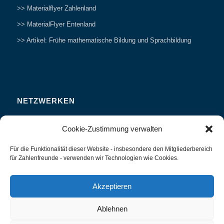
>> Materialflyer Zahlenland
>> MaterialFlyer Entenland
>> Artikel: Frühe mathematische Bildung und Sprachbildung
NETZWERKEN
Zahlenfreunde Forum
Cookie-Zustimmung verwalten
Weitersagen
Für die Funktionalität dieser Website - insbesondere den Mitgliederbereich
Studieren
für Zahlenfreunde - verwenden wir Technologien wie Cookies.
Fachvorträge und Tagungen
Interviews und Erfahrungsberichte
Akzeptieren
Ablehnen