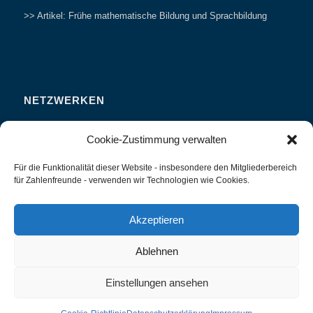
>> Artikel: Frühe mathematische Bildung und Sprachbildung
NETZWERKEN
Zahlenfreunde Forum
Cookie-Zustimmung verwalten
Weitersagen
Für die Funktionalität dieser Website - insbesondere den Mitgliederbereich
Studieren
für Zahlenfreunde - verwenden wir Technologien wie Cookies.
Fachvorträge und Tagungen
Interviews und Erfahrungsberichte
Akzeptieren
Ablehnen
Einstellungen ansehen
Zahlenland Prof. Preiß -
Enfold WordPress Theme by Kriesi