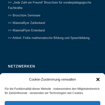
>> „Jede Zahl ein Freund“ Broschüre für sonderpädagogische
Fachkräfte
>> Broschüre Seminare
>> Materialflyer Zahlenland
>> MaterialFlyer Entenland
>> Artikel: Frühe mathematische Bildung und Sprachbildung
NETZWERKEN
Zahlenfreunde Forum
Cookie-Zustimmung verwalten
Weitersagen
Für die Funktionalität dieser Website - insbesondere den Mitgliederbereich
Studieren
für Zahlenfreunde - verwenden wir Technologien wie Cookies.
Fachvorträge und Tagungen
Interviews und Erfahrungsberichte