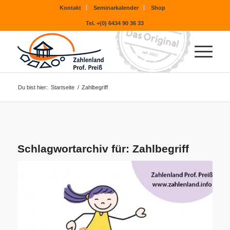
Kontakt
Seminarkalender
Shop
Tel. +(0) 6434 90 36 33
Du bist hier:
Startseite
/
Zahlbegriff
Schlagwortarchiv für:
Zahlbegriff