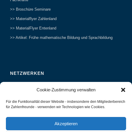
>> Broschüre Seminare
>> Materialflyer Zahlenland
>> MaterialFlyer Entenland
>> Artikel: Frühe mathematische Bildung und Sprachbildung
NETZWERKEN
Zahlenfreunde Forum
Cookie-Zustimmung verwalten
Weitersagen
Für die Funktionalität dieser Website - insbesondere den Mitgliederbereich
Studieren
für Zahlenfreunde - verwenden wir Technologien wie Cookies.
Fachvorträge und Tagungen
Interviews und Erfahrungsberichte
Akzeptieren