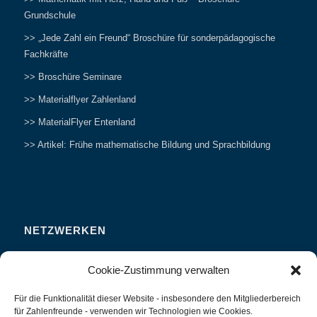
Grundschule
>> „Jede Zahl ein Freund“ Broschüre für sonderpädagogische
Fachkräfte
>> Broschüre Seminare
>> Materialflyer Zahlenland
>> MaterialFlyer Entenland
>> Artikel: Frühe mathematische Bildung und Sprachbildung
NETZWERKEN
Zahlenfreunde Forum
Cookie-Zustimmung verwalten
Weitersagen
Für die Funktionalität dieser Website - insbesondere den Mitgliederbereich
Studieren
für Zahlenfreunde - verwenden wir Technologien wie Cookies.