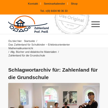
Kontakt
Seminarkalender
Shop
Tel. +(0) 6434 90 36 33
Du bist hier:
Startseite
/
Das Zahlenland für Schulkinder – Erlebnisorientierter
Mathematikunterricht
/
Allg. Bücher und didaktische Materialien
/
Zahlenland für die Grundschule
Schlagwortarchiv für:
Zahlenland für
die Grundschule