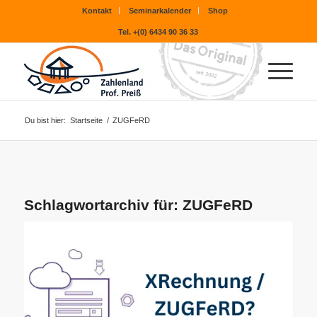
Kontakt
Seminarkalender
Shop
Tel. +(0) 6434 90 36 33
Du bist hier:
Startseite
/
ZUGFeRD
Schlagwortarchiv für:
ZUGFeRD