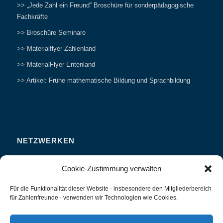
>> „Jede Zahl ein Freund“ Broschüre für sonderpädagogische
Fachkräfte
>> Broschüre Seminare
>> Materialflyer Zahlenland
>> MaterialFlyer Entenland
>> Artikel: Frühe mathematische Bildung und Sprachbildung
NETZWERKEN
Zahlenfreunde Forum
Cookie-Zustimmung verwalten
Weitersagen
Für die Funktionalität dieser Website - insbesondere den Mitgliederbereich
Studieren
für Zahlenfreunde - verwenden wir Technologien wie Cookies.
Fachvorträge und Tagungen
Interviews und Erfahrungsberichte