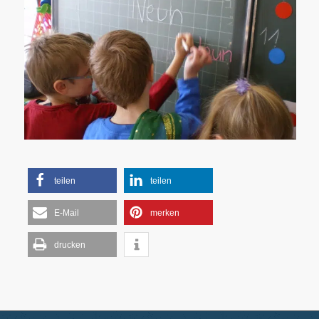
teilen
teilen
E-Mail
merken
drucken