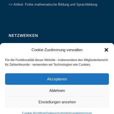
>> Artikel: Frühe mathematische Bildung und Sprachbildung
NETZWERKEN
Zahlenfreunde Forum
Cookie-Zustimmung verwalten
Weitersagen
Für die Funktionalität dieser Website - insbesondere den Mitgliederbereich
Studieren
für Zahlenfreunde - verwenden wir Technologien wie Cookies.
Fachvorträge und Tagungen
Interviews und Erfahrungsberichte
Akzeptieren
Ablehnen
Einstellungen ansehen
Zahlenland Prof. Preiß -
Enfold WordPress Theme by Kriesi
Cookie-Richtlinie
Datenschutzerklärung
Impressum