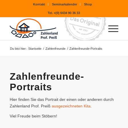
Kontakt
Seminarkalender
Shop
Tel. +(0) 6434 90 36 33
Du bist hier:
Startseite
/
Zahlenfreunde
/
Zahlenfreunde-Portraits
Zahlenfreunde-
Portraits
Hier finden Sie das Portrait der einen oder anderen durch
Zahlenland Prof. Preiß
ausgezeichneten Kita
.
Viel Freude beim Stöbern!