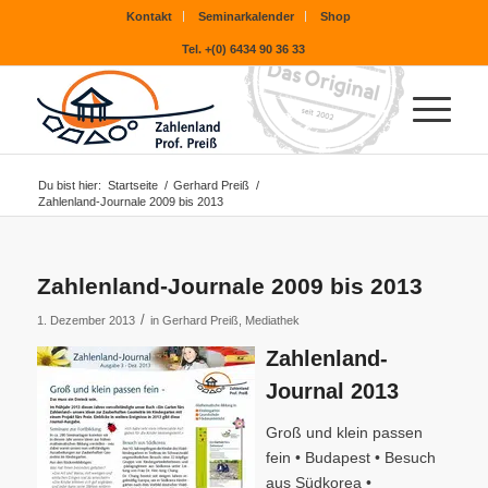
Kontakt
Seminarkalender
Shop
Tel. +(0) 6434 90 36 33
Du bist hier:
Startseite
/
Gerhard Preiß
/
Zahlenland-Journale 2009 bis 2013
Zahlenland-Journale 2009 bis 2013
/
1. Dezember 2013
in
Gerhard Preiß
,
Mediathek
Zahlenland-
Journal 2013
Groß und klein passen
fein • Budapest • Besuch
aus Südkorea •