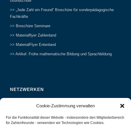
Grundschule
>> „Jede Zahl ein Freund“ Broschüre für sonderpädagogische
Fachkräfte
>> Broschüre Seminare
>> Materialflyer Zahlenland
>> MaterialFlyer Entenland
>> Artikel: Frühe mathematische Bildung und Sprachbildung
NETZWERKEN
Zahlenfreunde Forum
Cookie-Zustimmung verwalten
Weitersagen
Für die Funktionalität dieser Website - insbesondere den Mitgliederbereich
Studieren
für Zahlenfreunde - verwenden wir Technologien wie Cookies.
Fachvorträge und Tagungen