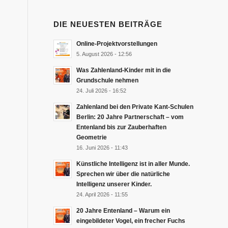
DIE NEUESTEN BEITRÄGE
Online-Projektvorstellungen
5. August 2026 - 12:56
Was Zahlenland-Kinder mit in die
Grundschule nehmen
24. Juli 2026 - 16:52
Zahlenland bei den Private Kant-Schulen
Berlin: 20 Jahre Partnerschaft – vom
Entenland bis zur Zauberhaften
Geometrie
16. Juni 2026 - 11:43
Künstliche Intelligenz ist in aller Munde.
Sprechen wir über die natürliche
Intelligenz unserer Kinder.
24. April 2026 - 11:55
20 Jahre Entenland – Warum ein
eingebildeter Vogel, ein frecher Fuchs