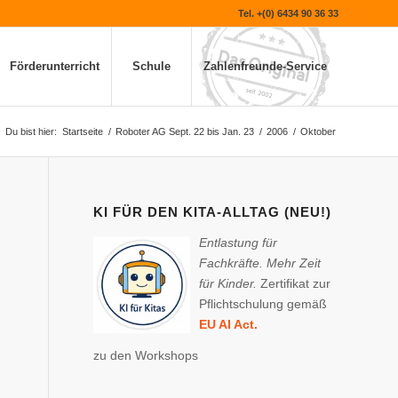
Tel. +(0) 6434 90 36 33
Förderunterricht
Schule
Zahlenfreunde-Service
Du bist hier:
Startseite
/
Roboter AG Sept. 22 bis Jan. 23
/
2006
/
Oktober
KI FÜR DEN KITA-ALLTAG (NEU!)
Entlastung für
Fachkräfte. Mehr Zeit
für Kinder.
Zertifikat zur
Pflichtschulung gemäß
EU AI Act.
zu den Workshops