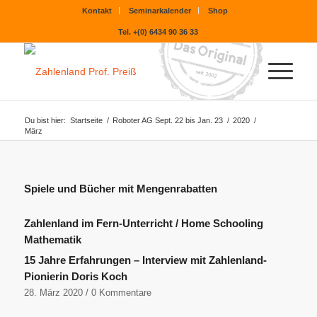
Kontakt
Seminarkalender
Shop
Tel. +(0) 6434 90 36 33
Du bist hier:
Startseite
/
Roboter AG Sept. 22 bis Jan. 23
/
2020
/
März
Spiele und Bücher mit Mengenrabatten
Zahlenland im Fern-Unterricht / Home Schooling
Mathematik
15 Jahre Erfahrungen – Interview mit Zahlenland-
Pionierin Doris Koch
28. März 2020
/
0 Kommentare