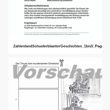
ZahlenlandSchuelerblaetterGeschichten_1bis5_Page_02