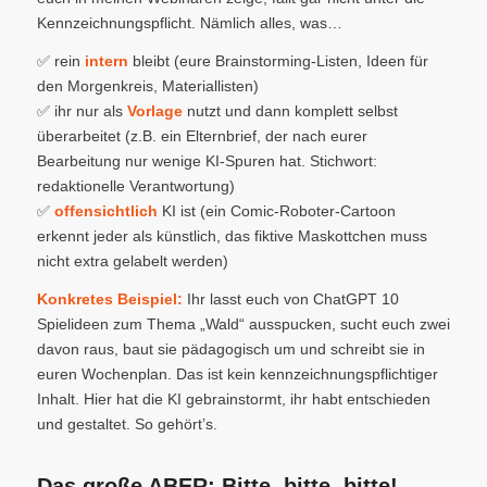
Kennzeichnungspflicht. Nämlich alles, was…
✅ rein
intern
bleibt (eure Brainstorming-Listen, Ideen für
den Morgenkreis, Materiallisten)
✅ ihr nur als
Vorlage
nutzt und dann komplett selbst
überarbeitet (z.B. ein Elternbrief, der nach eurer
Bearbeitung nur wenige KI-Spuren hat. Stichwort:
redaktionelle Verantwortung)
✅
offensichtlich
KI ist (ein Comic-Roboter-Cartoon
erkennt jeder als künstlich, das fiktive Maskottchen muss
nicht extra gelabelt werden)
Konkretes Beispiel:
Ihr lasst euch von ChatGPT 10
Spielideen zum Thema „Wald“ ausspucken, sucht euch zwei
davon raus, baut sie pädagogisch um und schreibt sie in
euren Wochenplan. Das ist kein kennzeichnungspflichtiger
Inhalt. Hier hat die KI gebrainstormt, ihr habt entschieden
und gestaltet. So gehört’s.
Das große ABER: Bitte, bitte, bitte!