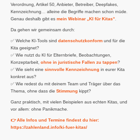
Verordnung, Artikel 50, Anbieter, Betreiber, Deepfakes,
Kennzeichnung… alleine die Begriffe machen schon müde.
Genau deshalb gibt es
mein Webinar „KI für Kitas“
.
Da gehen wir gemeinsam durch:
✅ Welche KI-Tools sind
datenschutzkonform
und für die
Kita geeignet?
✅ Wie nutzt du KI für Elternbriefe, Beobachtungen,
Konzeptarbeit,
ohne in juristische Fallen zu tappen
?
✅ Wie sieht eine
sinnvolle Kennzeichnung
in eurer Kita
konkret aus?
✅ Wie redest du mit deinem Team und Träger über das
Thema, ohne dass die
Stimmung
kippt?
Ganz praktisch, mit vielen Beispielen aus echten Kitas, und
vor allem: ohne Panikmache.
👉 Alle Infos und Termine findest du hier:
https://zahlenland.info/ki-fuer-kitas/