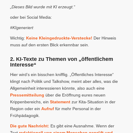
„Dieses Bild wurde mit KI erzeugt.“
oder bei Social Media:
#KIgeneriert
Wichtig:
Keine Kleingedruckte-Verstecke!
Der Hinweis
muss auf den ersten Blick erkennbar sein.
2. KI-Texte zu Themen von „öffentlichem
Interesse“
Hier wird’s ein bisschen knifflig. „Öffentliches Interesse“
klingt nach Politik und Talkshow, meint aber alles, was die
Allgemeinheit interessieren könnte, also auch eine
Pressemitteilung
über die Eröffnung eures neuen
Krippenbereichs, ein
Statement
zur Kita-Situation in der
Region oder ein
Aufruf
für mehr Personal in der
Frühpädagogik.
Die gute Nachricht:
Es gibt eine Ausnahme. Wenn der
Text
redaktionell von einem Menschen geprüft und