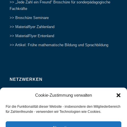
>> „Jede Zahl ein Freund“ Broschüre für sonderpädagogische
Fachkräfte
>> Broschüre Seminare
>> Materialflyer Zahlenland
>> MaterialFlyer Entenland
>> Artikel: Frühe mathematische Bildung und Sprachbildung
NETZWERKEN
Zahlenfreunde Forum
Cookie-Zustimmung verwalten
Weitersagen
Für die Funktionalität dieser Website - insbesondere den Mitgliederbereich
Studieren
für Zahlenfreunde - verwenden wir Technologien wie Cookies.
Fachvorträge und Tagungen
Interviews und Erfahrungsberichte