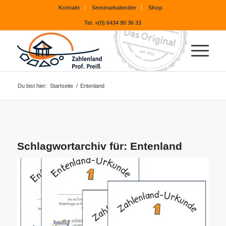
Kontakt
Seminarkalender
Shop
Tel. +(0) 6434 90 36 33
Du bist hier:
Startseite
/
Entenland
Schlagwortarchiv für:
Entenland