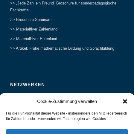
>> „Jede Zahl ein Freund“ Broschüre für sonderpädagogische
Fachkräfte
>> Broschüre Seminare
>> Materialflyer Zahlenland
>> MaterialFlyer Entenland
>> Artikel: Frühe mathematische Bildung und Sprachbildung
NETZWERKEN
Zahlenfreunde Forum
Cookie-Zustimmung verwalten
Weitersagen
Für die Funktionalität dieser Website - insbesondere den Mitgliederbereich
Studieren
für Zahlenfreunde - verwenden wir Technologien wie Cookies.
Fachvorträge und Tagungen
Interviews und Erfahrungsberichte