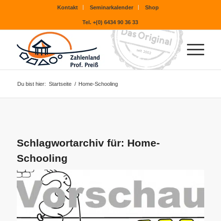
Kontakt
Seminarkalender
Shop
Tel. +(0) 6434 90 36 33
Du bist hier:
Startseite
/
Home-Schooling
Schlagwortarchiv für:
Home-
Schooling