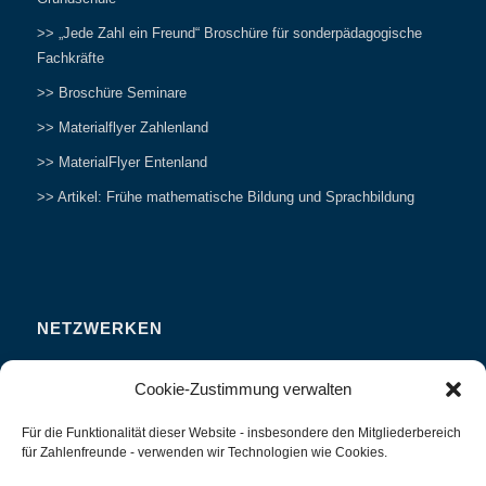
>> „Jede Zahl ein Freund“ Broschüre für sonderpädagogische
Fachkräfte
>> Broschüre Seminare
>> Materialflyer Zahlenland
>> MaterialFlyer Entenland
>> Artikel: Frühe mathematische Bildung und Sprachbildung
NETZWERKEN
Zahlenfreunde Forum
Cookie-Zustimmung verwalten
Weitersagen
Für die Funktionalität dieser Website - insbesondere den Mitgliederbereich
Studieren
für Zahlenfreunde - verwenden wir Technologien wie Cookies.
Fachvorträge und Tagungen