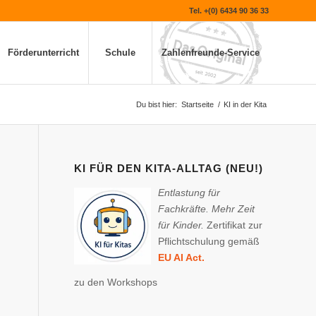
Tel. +(0) 6434 90 36 33
Förderunterricht
Schule
Zahlenfreunde-Service
Du bist hier:
Startseite
/
KI in der Kita
KI FÜR DEN KITA-ALLTAG (NEU!)
Entlastung für
Fachkräfte. Mehr Zeit
für Kinder.
Zertifikat zur
Pflichtschulung gemäß
EU AI Act.
zu den Workshops