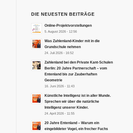
DIE NEUESTEN BEITRÄGE
Online-Projektvorstellungen
5. August 2026 - 12:56
Was Zahlenland-Kinder mit in die
Grundschule nehmen
24. Juli 2026 - 16:52
Zahlenland bei den Private Kant-Schulen
Berlin: 20 Jahre Partnerschaft – vom
Entenland bis zur Zauberhaften
Geometrie
16. Juni 2026 - 11:43
Künstliche Intelligenz ist in aller Munde.
Sprechen wir über die natürliche
Intelligenz unserer Kinder.
24. April 2026 - 11:55
20 Jahre Entenland – Warum ein
eingebildeter Vogel, ein frecher Fuchs