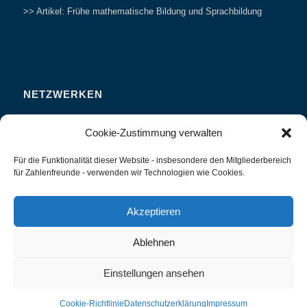
>> Artikel: Frühe mathematische Bildung und Sprachbildung
NETZWERKEN
Zahlenfreunde Forum
Cookie-Zustimmung verwalten
Weitersagen
Für die Funktionalität dieser Website - insbesondere den Mitgliederbereich
Studieren
für Zahlenfreunde - verwenden wir Technologien wie Cookies.
Fachvorträge und Tagungen
Interviews und Erfahrungsberichte
Akzeptieren
Ablehnen
Einstellungen ansehen
Zahlenland Prof. Preiß -
Enfold WordPress Theme by Kriesi
Cookie-Richtlinie
Datenschutzerklärung
Impressum