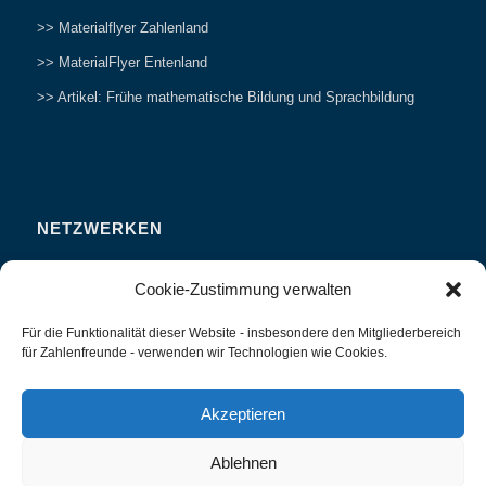
>> Materialflyer Zahlenland
>> MaterialFlyer Entenland
>> Artikel: Frühe mathematische Bildung und Sprachbildung
NETZWERKEN
Zahlenfreunde Forum
Cookie-Zustimmung verwalten
Weitersagen
Für die Funktionalität dieser Website - insbesondere den Mitgliederbereich
Studieren
für Zahlenfreunde - verwenden wir Technologien wie Cookies.
Fachvorträge und Tagungen
Interviews und Erfahrungsberichte
Akzeptieren
Ablehnen