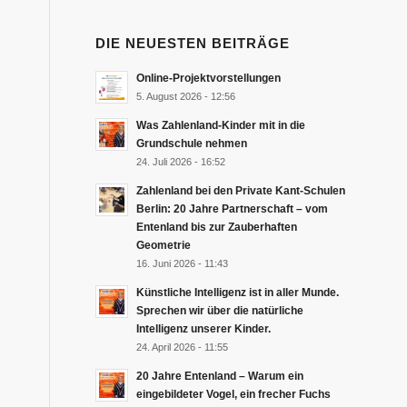
DIE NEUESTEN BEITRÄGE
Online-Projektvorstellungen
5. August 2026 - 12:56
Was Zahlenland-Kinder mit in die
Grundschule nehmen
24. Juli 2026 - 16:52
Zahlenland bei den Private Kant-Schulen
Berlin: 20 Jahre Partnerschaft – vom
Entenland bis zur Zauberhaften
Geometrie
16. Juni 2026 - 11:43
Künstliche Intelligenz ist in aller Munde.
Sprechen wir über die natürliche
Intelligenz unserer Kinder.
24. April 2026 - 11:55
20 Jahre Entenland – Warum ein
eingebildeter Vogel, ein frecher Fuchs