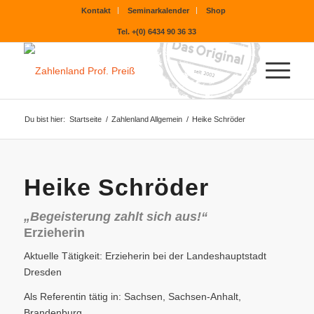
Kontakt
Seminarkalender
Shop
Tel. +(0) 6434 90 36 33
Du bist hier:
Startseite
/
Zahlenland Allgemein
/
Heike Schröder
Heike Schröder
„Begeisterung zahlt sich aus!“
Erzieherin
Aktuelle Tätigkeit: Erzieherin bei der Landeshauptstadt
Dresden
Als Referentin tätig in: Sachsen, Sachsen-Anhalt,
Brandenburg