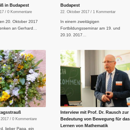
iß in Budapest
Budapest
017
/
0 Kommentare
22. Oktober 2017
/
1 Kommentar
den 20. Oktober 2017
In einem zweitägigen
denken an Gerhard…
Fortbildungsseminar am 19. und
20.10. 2017…
tagsstrauß
Interview mit Prof. Dr. Rausch zur
Bedeutung von Bewegung für das
 2017
/
0 Kommentare
Lernen von Mathematik
d, lieber Papa, ein