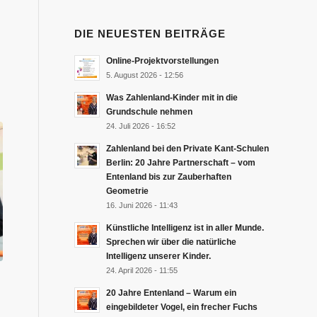
DIE NEUESTEN BEITRÄGE
Online-Projektvorstellungen
5. August 2026 - 12:56
Was Zahlenland-Kinder mit in die
Grundschule nehmen
24. Juli 2026 - 16:52
Zahlenland bei den Private Kant-Schulen
Berlin: 20 Jahre Partnerschaft – vom
Entenland bis zur Zauberhaften
Geometrie
16. Juni 2026 - 11:43
Künstliche Intelligenz ist in aller Munde.
Sprechen wir über die natürliche
Intelligenz unserer Kinder.
24. April 2026 - 11:55
20 Jahre Entenland – Warum ein
eingebildeter Vogel, ein frecher Fuchs