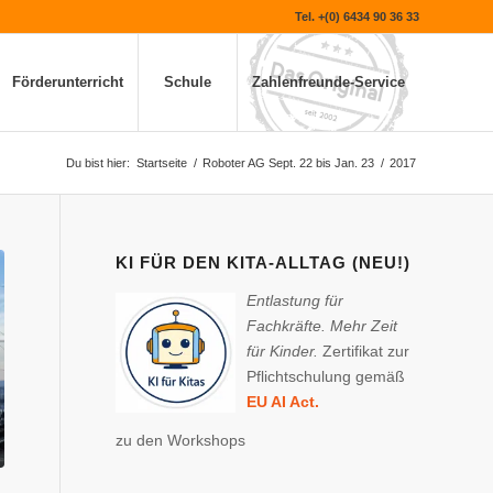
Tel. +(0) 6434 90 36 33
Förderunterricht
Schule
Zahlenfreunde-Service
Du bist hier:
Startseite
/
Roboter AG Sept. 22 bis Jan. 23
/
2017
KI FÜR DEN KITA-ALLTAG (NEU!)
Entlastung für
Fachkräfte. Mehr Zeit
für Kinder.
Zertifikat zur
Pflichtschulung gemäß
EU AI Act.
zu den Workshops