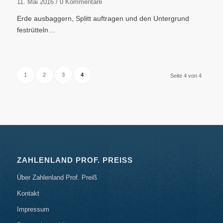
11. Mai 2016
/
0 Kommentare
Erde ausbaggern, Splitt auftragen und den Untergrund
festrütteln…
1
2
3
4
Seite 4 von 4
ZAHLENLAND PROF. PREISS
Über Zahlenland Prof. Preiß
Kontakt
Impressum