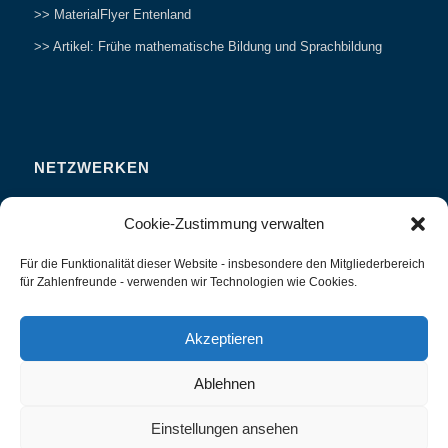
>> MaterialFlyer Entenland
>> Artikel: Frühe mathematische Bildung und Sprachbildung
NETZWERKEN
Zahlenfreunde Forum
Cookie-Zustimmung verwalten
Weitersagen
Für die Funktionalität dieser Website - insbesondere den Mitgliederbereich
Studieren
für Zahlenfreunde - verwenden wir Technologien wie Cookies.
Fachvorträge und Tagungen
Interviews und Erfahrungsberichte
Akzeptieren
Ablehnen
Einstellungen ansehen