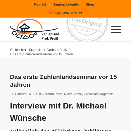
Kontakt
Seminarkalender
Shop
Tel. +(0) 6434 90 36 33
Du bist hier:
Startseite
/
Gerhard Preiß
/
Das erste Zahlenlandseminar vor 15 Jahren
Das erste Zahlenlandseminar vor 15
Jahren
/
14. Februar 2018
in
Gerhard Preiß
,
News-Archiv
,
Zahlenland Allgemein
Interview mit Dr. Michael
Wünsche