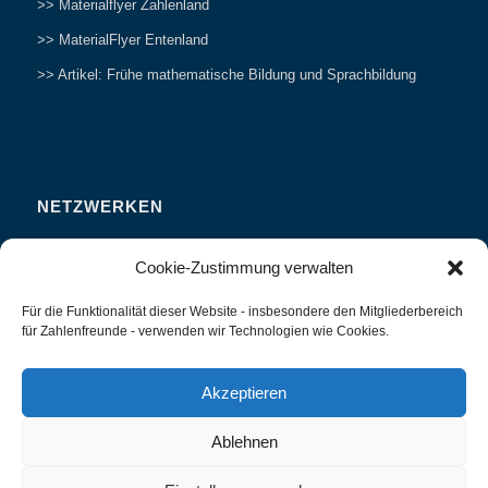
>> Materialflyer Zahlenland
>> MaterialFlyer Entenland
>> Artikel: Frühe mathematische Bildung und Sprachbildung
NETZWERKEN
Zahlenfreunde Forum
Cookie-Zustimmung verwalten
Weitersagen
Für die Funktionalität dieser Website - insbesondere den Mitgliederbereich
Studieren
für Zahlenfreunde - verwenden wir Technologien wie Cookies.
Fachvorträge und Tagungen
Interviews und Erfahrungsberichte
Akzeptieren
Ablehnen