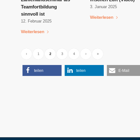
Teamfortbildung
3. Januar 2025
sinnvoll ist
Weiterlesen
12. Februar 2025
Weiterlesen
‹
1
2
3
4
›
»
teilen
teilen
E-Mail