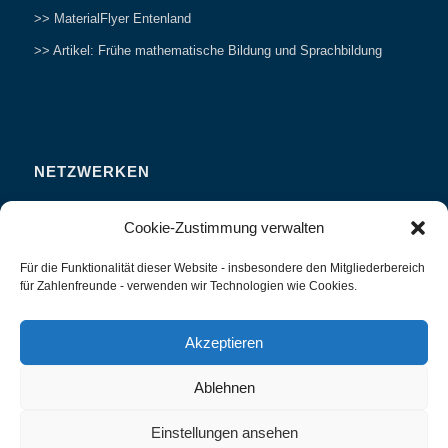
>> MaterialFlyer Entenland
>> Artikel: Frühe mathematische Bildung und Sprachbildung
NETZWERKEN
Zahlenfreunde Forum
Cookie-Zustimmung verwalten
Weitersagen
Für die Funktionalität dieser Website - insbesondere den Mitgliederbereich
Studieren
für Zahlenfreunde - verwenden wir Technologien wie Cookies.
Fachvorträge und Tagungen
Interviews und Erfahrungsberichte
Akzeptieren
Ablehnen
Einstellungen ansehen