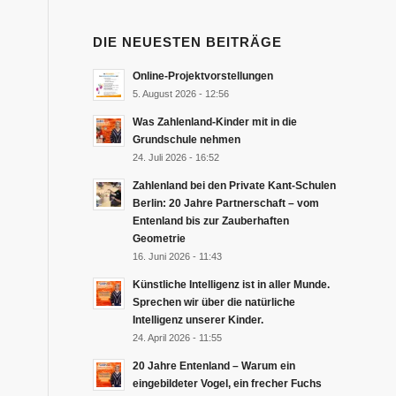
DIE NEUESTEN BEITRÄGE
Online-Projektvorstellungen
5. August 2026 - 12:56
Was Zahlenland-Kinder mit in die
Grundschule nehmen
24. Juli 2026 - 16:52
Zahlenland bei den Private Kant-Schulen
Berlin: 20 Jahre Partnerschaft – vom
Entenland bis zur Zauberhaften
Geometrie
16. Juni 2026 - 11:43
Künstliche Intelligenz ist in aller Munde.
Sprechen wir über die natürliche
Intelligenz unserer Kinder.
24. April 2026 - 11:55
20 Jahre Entenland – Warum ein
eingebildeter Vogel, ein frecher Fuchs