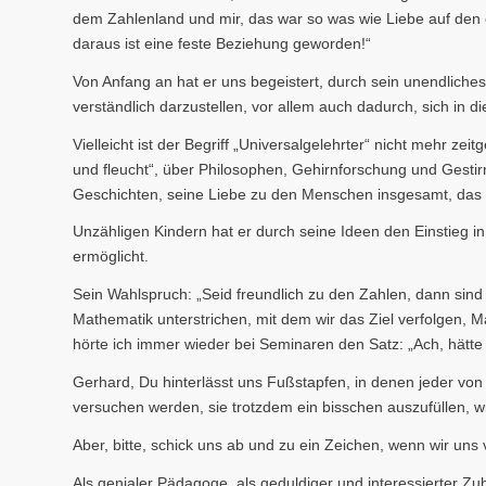
dem Zahlenland und mir, das war so was wie Liebe auf den e
daraus ist eine feste Beziehung geworden!“
Von Anfang an hat er uns begeistert, durch sein unendlic
verständlich darzustellen, vor allem auch dadurch, sich in 
Vielleicht ist der Begriff „Universalgelehrter“ nicht mehr z
und fleucht“, über Philosophen, Gehirnforschung und Gestir
Geschichten, seine Liebe zu den Menschen insgesamt, das al
Unzähligen Kindern hat er durch seine Ideen den Einstieg in
ermöglicht.
Sein Wahlspruch: „Seid freundlich zu den Zahlen, dann sind
Mathematik unterstrichen, mit dem wir das Ziel verfolgen, 
hörte ich immer wieder bei Seminaren den Satz: „Ach, hätte
Gerhard, Du hinterlässt uns Fußstapfen, in denen jeder von 
versuchen werden, sie trotzdem ein bisschen auszufüllen, w
Aber, bitte, schick uns ab und zu ein Zeichen, wenn wir un
Als genialer Pädagoge, als geduldiger und interessierter Zu