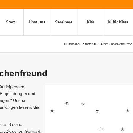
Start
Über uns
Seminare
Kita
KI für Kitas
Du bist hier:
Startseite
/
Über Zahlenland Prof.
chenfreund
Die folgenden
, Empfindungen und
ngen.“ Und so
nklingen lassen, die
rd und seine
tz: „Zwischen Gerhard,