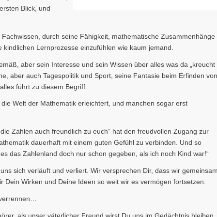
rsten Blick, und
hes Fachwissen, durch seine Fähigkeit, mathematische Zusammenhänge
die kindlichen Lernprozesse einzufühlen wie kaum jemand.
eitgemäß, aber sein Interesse und sein Wissen über alles was da „kreucht
ne, aber auch Tagespolitik und Sport, seine Fantasie beim Erfinden vo
les führt zu diesem Begriff.
 die Welt der Mathematik erleichtert, und manchen sogar erst
 die Zahlen auch freundlich zu euch“ hat den freudvollen Zugang zur
Mathematik dauerhaft mit einem guten Gefühl zu verbinden. Und so
 es das Zahlenland doch nur schon gegeben, als ich noch Kind war!“
uns sich verläuft und verliert. Wir versprechen Dir, dass wir gemeinsa
ir Dein Wirken und Deine Ideen so weit wir es vermögen fortsetzen.
s verrennen…
hörer, als unser väterlicher Freund wirst Du uns im Gedächtnis bleiben.