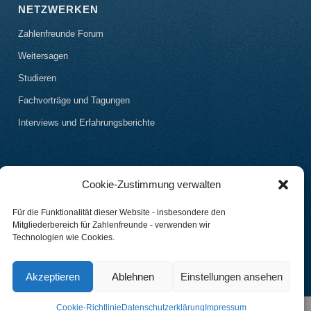
NETZWERKEN
Zahlenfreunde Forum
Weitersagen
Studieren
Fachvorträge und Tagungen
Interviews und Erfahrungsberichte
Cookie-Zustimmung verwalten
Für die Funktionalität dieser Website - insbesondere den
Mitgliederbereich für Zahlenfreunde - verwenden wir
Technologien wie Cookies.
Akzeptieren
Ablehnen
Einstellungen ansehen
Cookie-Richtlinie
Datenschutzerklärung
Impressum