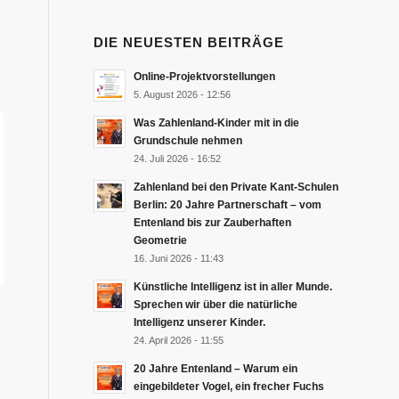
DIE NEUESTEN BEITRÄGE
Online-Projektvorstellungen
5. August 2026 - 12:56
Was Zahlenland-Kinder mit in die
Grundschule nehmen
24. Juli 2026 - 16:52
Zahlenland bei den Private Kant-Schulen
Berlin: 20 Jahre Partnerschaft – vom
Entenland bis zur Zauberhaften
Geometrie
16. Juni 2026 - 11:43
Künstliche Intelligenz ist in aller Munde.
Sprechen wir über die natürliche
Intelligenz unserer Kinder.
24. April 2026 - 11:55
20 Jahre Entenland – Warum ein
eingebildeter Vogel, ein frecher Fuchs