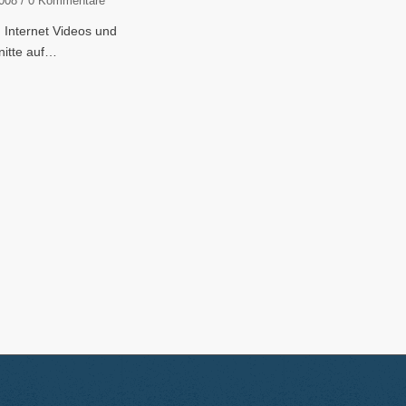
008
/
0 Kommentare
 Internet Videos und
nitte auf…