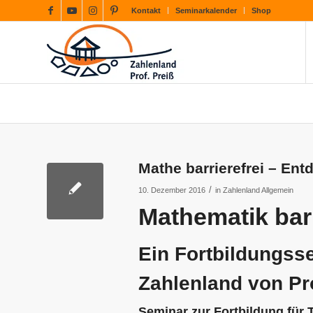
Kontakt
Seminarkalender
Shop
Mathe barrierefrei – En
/
10. Dezember 2016
in
Zahlenland Allgemein
Mathematik barr
Ein Fortbildungss
Zahlenland von Pro
Seminar zur Fortbildung für