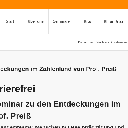
Start
Über uns
Seminare
Kita
KI für Kitas
Du bist hier:
Startseite
/
Zahlenland
tdeckungen im Zahlenland von Prof. Preiß
ierefrei
eminar zu den Entdeckungen im
f. Preiß
 Tandemteams: Menschen mit Beeinträchtigung und