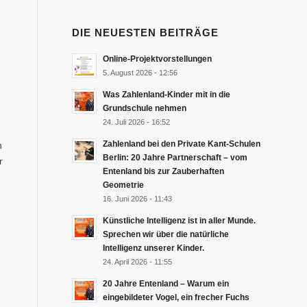
DIE NEUESTEN BEITRÄGE
Online-Projektvorstellungen
5. August 2026 - 12:56
Was Zahlenland-Kinder mit in die
Grundschule nehmen
24. Juli 2026 - 16:52
Zahlenland bei den Private Kant-Schulen
n
Berlin: 20 Jahre Partnerschaft – vom
r
Entenland bis zur Zauberhaften
Geometrie
16. Juni 2026 - 11:43
Künstliche Intelligenz ist in aller Munde.
Sprechen wir über die natürliche
Intelligenz unserer Kinder.
24. April 2026 - 11:55
20 Jahre Entenland – Warum ein
eingebildeter Vogel, ein frecher Fuchs