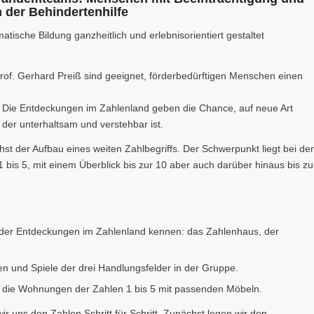
 der Behindertenhilfe
tische Bildung ganzheitlich und erlebnisorientiert gestaltet
of. Gerhard Preiß sind geeignet, förderbedürftigen Menschen einen
 Die Entdeckungen im Zahlenland geben die Chance, auf neue Art
der unterhaltsam und verstehbar ist.
t der Aufbau eines weiten Zahlbegriffs. Der Schwerpunkt liegt bei de
is 5, mit einem Überblick bis zur 10 aber auch darüber hinaus bis zu
r der Entdeckungen im Zahlenland kennen: das Zahlenhaus, der
n und Spiele der drei Handlungsfelder in der Gruppe.
 die Wohnungen der Zahlen 1 bis 5 mit passenden Möbeln.
 uns den Zahlen Schritt für Schritt. Zunächst legen wir den