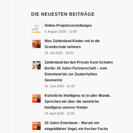
DIE NEUESTEN BEITRÄGE
Online-Projektvorstellungen
5. August 2026 - 12:56
Was Zahlenland-Kinder mit in die
Grundschule nehmen
24. Juli 2026 - 16:52
Zahlenland bei den Private Kant-Schulen
Berlin: 20 Jahre Partnerschaft – vom
Entenland bis zur Zauberhaften
Geometrie
16. Juni 2026 - 11:43
Künstliche Intelligenz ist in aller Munde.
Sprechen wir über die natürliche
Intelligenz unserer Kinder.
24. April 2026 - 11:55
20 Jahre Entenland – Warum ein
eingebildeter Vogel, ein frecher Fuchs