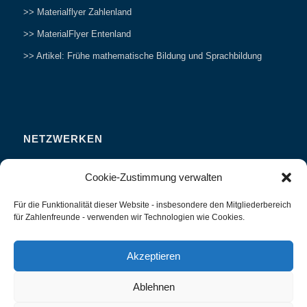
>> Materialflyer Zahlenland
>> MaterialFlyer Entenland
>> Artikel: Frühe mathematische Bildung und Sprachbildung
NETZWERKEN
Zahlenfreunde Forum
Cookie-Zustimmung verwalten
Weitersagen
Für die Funktionalität dieser Website - insbesondere den Mitgliederbereich
Studieren
für Zahlenfreunde - verwenden wir Technologien wie Cookies.
Fachvorträge und Tagungen
Interviews und Erfahrungsberichte
Akzeptieren
Ablehnen