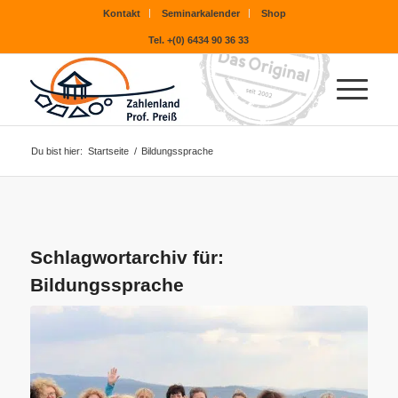
Kontakt
Seminarkalender
Shop
Tel. +(0) 6434 90 36 33
Du bist hier:
Startseite
/
Bildungssprache
Schlagwortarchiv für:
Bildungssprache