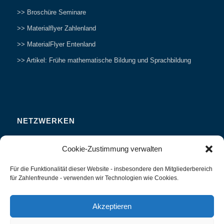
>> Broschüre Seminare
>> Materialflyer Zahlenland
>> MaterialFlyer Entenland
>> Artikel: Frühe mathematische Bildung und Sprachbildung
NETZWERKEN
Zahlenfreunde Forum
Cookie-Zustimmung verwalten
Weitersagen
Für die Funktionalität dieser Website - insbesondere den Mitgliederbereich
Studieren
für Zahlenfreunde - verwenden wir Technologien wie Cookies.
Fachvorträge und Tagungen
Interviews und Erfahrungsberichte
Akzeptieren