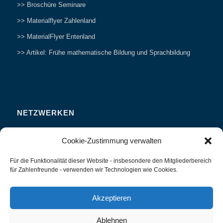
>> Broschüre Seminare
>> Materialflyer Zahlenland
>> MaterialFlyer Entenland
>> Artikel: Frühe mathematische Bildung und Sprachbildung
NETZWERKEN
Zahlenfreunde Forum
Cookie-Zustimmung verwalten
Weitersagen
Für die Funktionalität dieser Website - insbesondere den Mitgliederbereich
Studieren
für Zahlenfreunde - verwenden wir Technologien wie Cookies.
Fachvorträge und Tagungen
Interviews und Erfahrungsberichte
Akzeptieren
Ablehnen