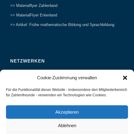
>> Materialflyer Zahlenland
>> MaterialFlyer Entenland
>> Artikel: Frühe mathematische Bildung und Sprachbildung
NETZWERKEN
Zahlenfreunde Forum
Cookie-Zustimmung verwalten
Weitersagen
Für die Funktionalität dieser Website - insbesondere den Mitgliederbereich
Studieren
für Zahlenfreunde - verwenden wir Technologien wie Cookies.
Fachvorträge und Tagungen
Interviews und Erfahrungsberichte
Akzeptieren
Ablehnen