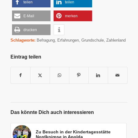
teilen
teilen
E-Mail
merken
drucken
Schlagworte:
Befragung
,
Erfahrungen
,
Grundschule
,
Zahlenland
Eintrag teilen
Das könnte Dich auch interessieren
Zu Besuch in der Kindertagesstätte
Nordknirpse in Apolda