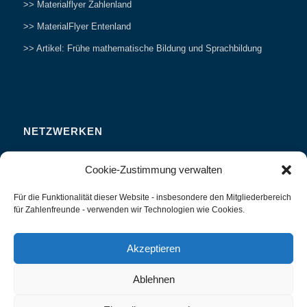
>> Materialflyer Zahlenland
>> MaterialFlyer Entenland
>> Artikel: Frühe mathematische Bildung und Sprachbildung
NETZWERKEN
Zahlenfreunde Forum
Cookie-Zustimmung verwalten
Weitersagen
Für die Funktionalität dieser Website - insbesondere den Mitgliederbereich
Studieren
für Zahlenfreunde - verwenden wir Technologien wie Cookies.
Fachvorträge und Tagungen
Interviews und Erfahrungsberichte
Akzeptieren
Ablehnen