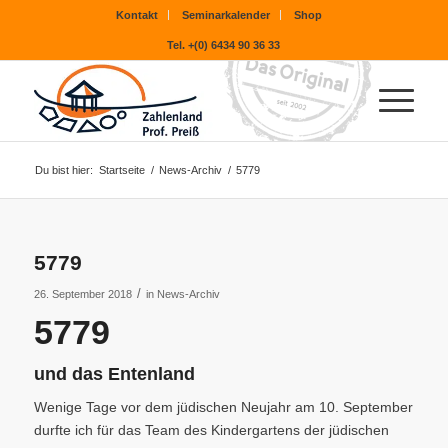
Kontakt
Seminarkalender
Shop
Tel. +(0) 6434 90 36 33
Du bist hier:
Startseite
/
News-Archiv
/
5779
5779
/
26. September 2018
in
News-Archiv
5779
und das Entenland
Wenige Tage vor dem jüdischen Neujahr am 10. September
durfte ich für das Team des Kindergartens der jüdischen