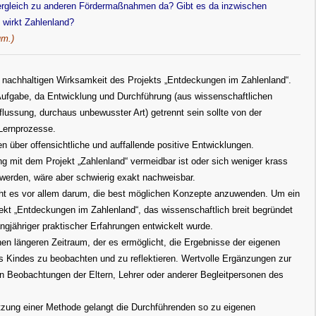
rgleich zu anderen Fördermaßnahmen da? Gibt es da inzwischen
 wirkt Zahlenland?
um.)
ur nachhaltigen Wirksamkeit des Projekts „Entdeckungen im Zahlenland“.
 Aufgabe, da Entwicklung und Durchführung (aus wissenschaftlichen
lussung, durchaus unbewusster Art) getrennt sein sollte von der
Lernprozesse.
 über offensichtliche und auffallende positive Entwicklungen.
g mit dem Projekt „Zahlenland“ vermeidbar ist oder sich weniger krass
werden, wäre aber schwierig exakt nachweisbar.
eht es vor allem darum, die best möglichen Konzepte anzuwenden. Um ein
ekt „Entdeckungen im Zahlenland“, das wissenschaftlich breit begründet
langjähriger praktischer Erfahrungen entwickelt wurde.
inen längeren Zeitraum, der es ermöglicht, die Ergebnisse der eigenen
nes Kindes zu beobachten und zu reflektieren. Wertvolle Ergänzungen zur
 Beobachtungen der Eltern, Lehrer oder anderer Begleitpersonen des
etzung einer Methode gelangt die Durchführenden so zu eigenen