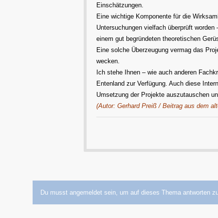
Einschätzungen.
Eine wichtige Komponente für die Wirksamk
Untersuchungen vielfach überprüft worden –
einem gut begründeten theoretischen Gerüs
Eine solche Überzeugung vermag das Proje
wecken.
Ich stehe Ihnen – wie auch anderen Fachk
Entenland zur Verfügung. Auch diese Interne
Umsetzung der Projekte auszutauschen un
(Autor: Gerhard Preiß / Beitrag aus dem al
Du musst angemeldet sein, um auf dieses Thema antworten z