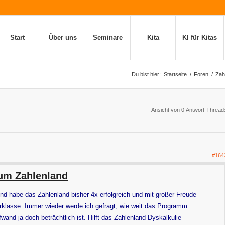
Start
Über uns
Seminare
Kita
KI für Kitas
Du bist hier:
Startseite
/
Foren
/
Zah
Ansicht von 0 Antwort-Thread
#164
zum Zahlenland
und habe das Zahlenland bisher 4x erfolgreich und mit großer Freude
erklasse. Immer wieder werde ich gefragt, wie weit das Programm
fwand ja doch beträchtlich ist. Hilft das Zahlenland Dyskalkulie