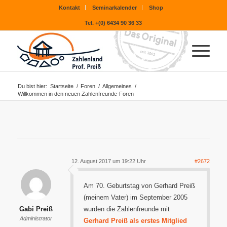
Kontakt
Seminarkalender
Shop
Tel. +(0) 6434 90 36 33
Du bist hier:
Startseite
/
Foren
/
Allgemeines
/
Willkommen in den neuen Zahlenfreunde-Foren
12. August 2017 um 19:22 Uhr
#2672
Am 70. Geburtstag von Gerhard Preiß
(meinem Vater) im September 2005
Gabi Preiß
wurden die Zahlenfreunde mit
Administrator
Gerhard Preiß als erstes Mitglied