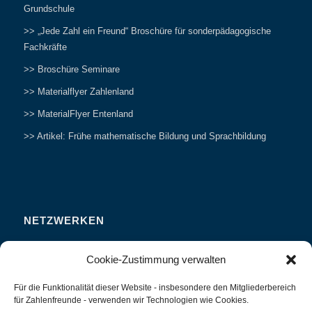
Grundschule
>> „Jede Zahl ein Freund“ Broschüre für sonderpädagogische
Fachkräfte
>> Broschüre Seminare
>> Materialflyer Zahlenland
>> MaterialFlyer Entenland
>> Artikel: Frühe mathematische Bildung und Sprachbildung
NETZWERKEN
Zahlenfreunde Forum
Cookie-Zustimmung verwalten
Weitersagen
Für die Funktionalität dieser Website - insbesondere den Mitgliederbereich
Studieren
für Zahlenfreunde - verwenden wir Technologien wie Cookies.
Fachvorträge und Tagungen