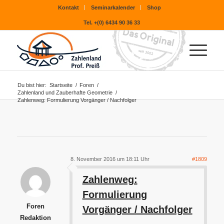
Kontakt
Seminarkalender
Shop
Tel. +(0) 6434 90 36 33
Du bist hier:
Startseite
/
Foren
/
Zahlenland und Zauberhafte Geometrie
/
Zahlenweg: Formulierung Vorgänger / Nachfolger
8. November 2016 um 18:11 Uhr
#1809
Zahlenweg:
Formulierung
Foren
Vorgänger / Nachfolger
Redaktion